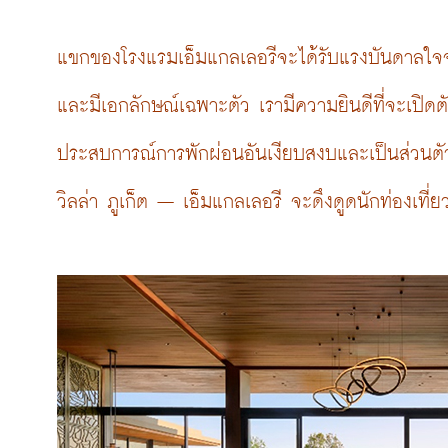
แขกของโรงแรมเอ็มแกลเลอรีจะได้รับแรงบันดาลใจจาก
และมีเอกลักษณ์เฉพาะตัว เรามีความยินดีที่จะเปิดต
ประสบการณ์การพักผ่อนอันเงียบสงบและเป็นส่วนต
วิลล่า ภูเก็ต – เอ็มแกลเลอรี จะดึงดูดนักท่องเที่ย