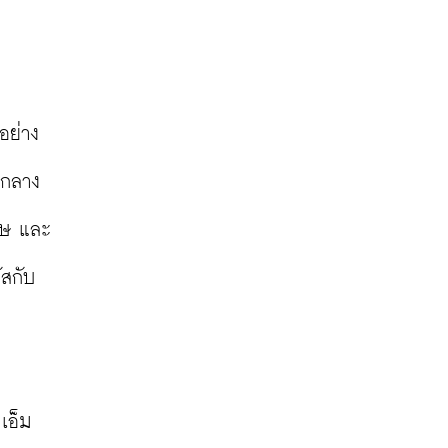
อย่าง
่กลาง
เศษ และ
ัสกับ
เอ็ม