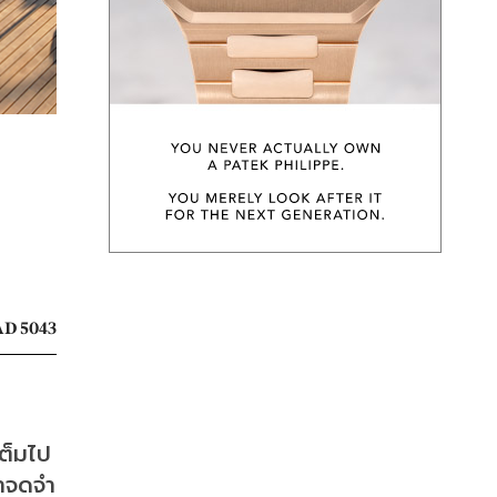
D 5043
เต็มไป
่าจดจำ