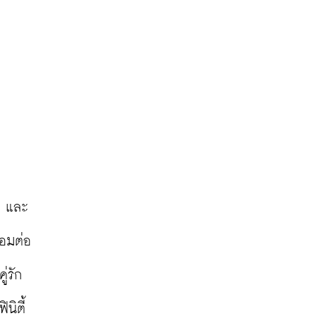
 และ 
่อมต่อ
่รัก
นิตี้