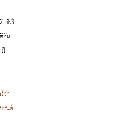
กชัวรี่
ติอัน
ะมี
ร์ว่า
แบรนด์