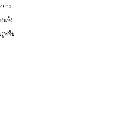
อย่าง
างแจ้ง
อรูฟท็อ
ว