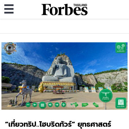
“เที่ยวทริป..ไฮบริดทัวร์” ยุทธศาสตร์