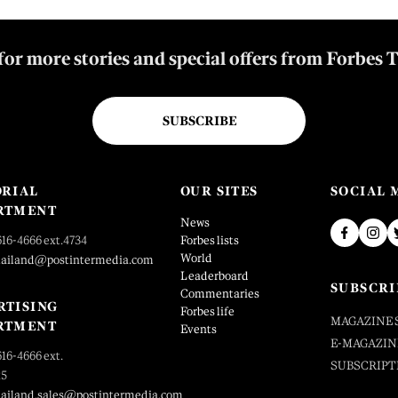
for more stories and special offers from Forbes 
SUBSCRIBE
ORIAL
OUR SITES
SOCIAL 
RTMENT
News
616-4666 ext.4734
Forbes lists
World
hailand@postintermedia.com
Leaderboard
SUBSCRI
Commentaries
RTISING
Forbes life
MAGAZINE 
RTMENT
Events
E-MAGAZIN
616-4666 ext.
SUBSCRIPT
25
hailand.sales@postintermedia.com