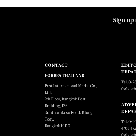
Sign up 
CONTACT
EDIT
DEPA
FORBES THAILAND
Tel. 0-2
Post International Media Co.,
forbest
Ltd.
7th Floor, Bangkok Post
ADVE
Building, 136
DEPA
Sunthornkosa Road, Klong
Toey,
Tel. 0-2
Bangkok 10110
4768,47
forbest