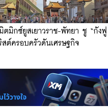
ิตมิกซ์ยูสเยาวราช-พัทยา ชู “กังฟู
วริสต์ครอบครัวดันเศรษฐกิจ