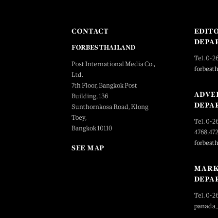
CONTACT
EDIT
DEPA
FORBES THAILAND
Tel. 0-2
Post International Media Co.,
forbest
Ltd.
7th Floor, Bangkok Post
ADVE
Building, 136
DEPA
Sunthornkosa Road, Klong
Toey,
Tel. 0-2
Bangkok 10110
4768,47
forbest
SEE MAP
MARK
DEPA
Tel. 0-2
panada