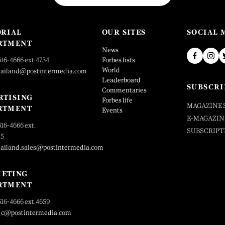
ORIAL
OUR SITES
SOCIAL 
RTMENT
News
616-4666 ext.4734
Forbes lists
World
hailand@postintermedia.com
Leaderboard
SUBSCRI
Commentaries
RTISING
Forbes life
MAGAZINE 
RTMENT
Events
E-MAGAZIN
616-4666 ext.
SUBSCRIPT
25
hailand.sales@postintermedia.com
ETING
RTMENT
616-4666 ext.4659
_c@postintermedia.com