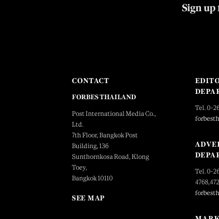
Sign up 
CONTACT
EDIT
DEPA
FORBES THAILAND
Tel. 0-2
Post International Media Co.,
forbest
Ltd.
7th Floor, Bangkok Post
ADVE
Building, 136
DEPA
Sunthornkosa Road, Klong
Toey,
Tel. 0-2
Bangkok 10110
4768,47
forbest
SEE MAP
MARK