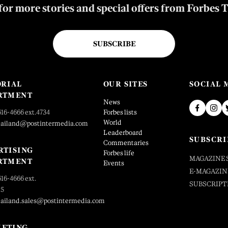
for more stories and special offers from Forbes 
SUBSCRIBE
ORIAL
OUR SITES
SOCIAL 
RTMENT
News
616-4666 ext.4734
Forbes lists
World
hailand@postintermedia.com
Leaderboard
SUBSCRI
Commentaries
RTISING
Forbes life
MAGAZINE 
RTMENT
Events
E-MAGAZIN
616-4666 ext.
SUBSCRIPT
25
hailand.sales@postintermedia.com
ETING