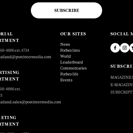
SUBSCRIBE
ORIAL
OUR SITES
SOCIAL 
RTMENT
News
616-4666 ext.4734
Forbes lists
World
hailand@postintermedia.com
Leaderboard
SUBSCRI
Commentaries
RTISING
Forbes life
MAGAZINE 
RTMENT
Events
E-MAGAZIN
616-4666 ext.
SUBSCRIPT
25
hailand.sales@postintermedia.com
ETING
RTMENT