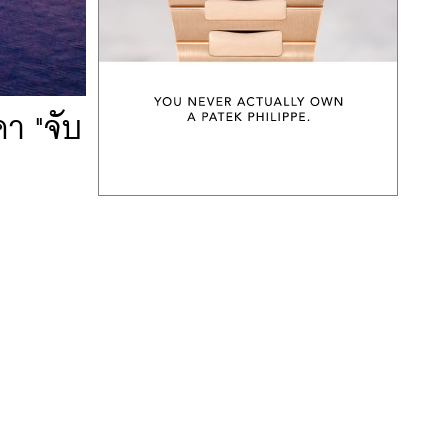
คา "จับ