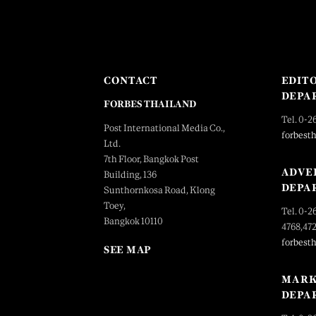
CONTACT
EDIT
DEPA
FORBES THAILAND
Tel. 0-2
Post International Media Co.,
forbest
Ltd.
7th Floor, Bangkok Post
ADVE
Building, 136
DEPA
Sunthornkosa Road, Klong
Toey,
Tel. 0-2
Bangkok 10110
4768,47
forbest
SEE MAP
MARK
DEPA