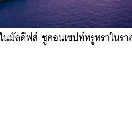
่ในมัลดีฟส์ ชูคอนเซปท์หรูหราในรา