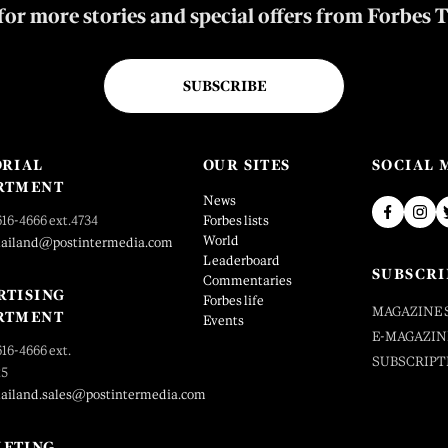
for more stories and special offers from Forbes 
SUBSCRIBE
ORIAL
OUR SITES
SOCIAL 
RTMENT
News
616-4666 ext.4734
Forbes lists
World
hailand@postintermedia.com
Leaderboard
SUBSCRI
Commentaries
RTISING
Forbes life
MAGAZINE 
RTMENT
Events
E-MAGAZIN
616-4666 ext.
SUBSCRIPT
25
hailand.sales@postintermedia.com
ETING