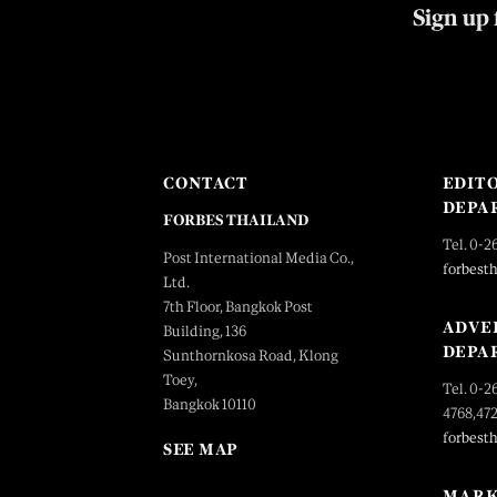
Sign up 
CONTACT
EDIT
DEPA
FORBES THAILAND
Tel. 0-2
Post International Media Co.,
forbest
Ltd.
7th Floor, Bangkok Post
ADVE
Building, 136
DEPA
Sunthornkosa Road, Klong
Toey,
Tel. 0-2
Bangkok 10110
4768,47
forbest
SEE MAP
MARK