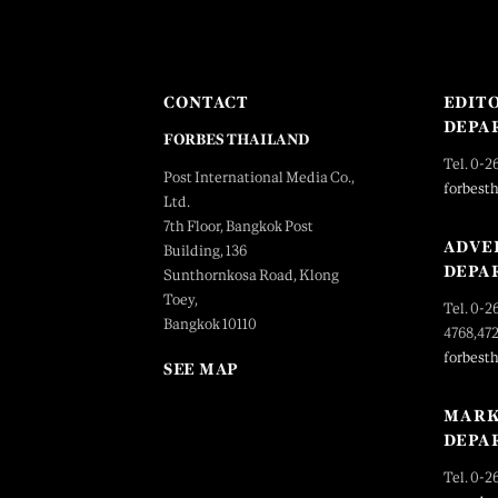
CONTACT
EDIT
DEPA
FORBES THAILAND
Tel. 0-2
Post International Media Co.,
forbest
Ltd.
7th Floor, Bangkok Post
ADVE
Building, 136
DEPA
Sunthornkosa Road, Klong
Toey,
Tel. 0-2
Bangkok 10110
4768,47
forbest
SEE MAP
MARK
DEPA
Tel. 0-2