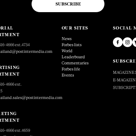
SUBSCRIBE
ORIAL
OUR SITES
SOCIAL 
RTMENT
News
616-4666 ext.4734
Forbes lists
World
hailand@postintermedia.com
Leaderboard
SUBSCRI
Commentaries
RTISING
Forbes life
MAGAZINE 
RTMENT
Events
E-MAGAZIN
616-4666 ext.
SUBSCRIPT
25
hailand.sales@postintermedia.com
ETING
RTMENT
616-4666 ext.4659