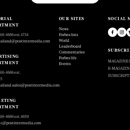
ORIAL
OUR SITES
SOCIAL 
RTMENT
News
616-4666 ext.4734
Forbes lists
World
hailand@postintermedia.com
Leaderboard
SUBSCRI
Commentaries
RTISING
Forbes life
MAGAZINE 
RTMENT
Events
E-MAGAZIN
616-4666 ext.
SUBSCRIPT
25
hailand.sales@postintermedia.com
ETING
RTMENT
616-4666 ext.4659
_c@postintermedia.com