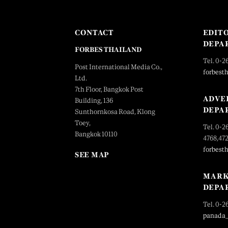
CONTACT
EDIT
DEPA
FORBES THAILAND
Tel. 0-2
Post International Media Co.,
forbest
Ltd.
7th Floor, Bangkok Post
ADVE
Building, 136
DEPA
Sunthornkosa Road, Klong
Toey,
Tel. 0-2
Bangkok 10110
4768,47
forbest
SEE MAP
MARK
DEPA
Tel. 0-2
panada