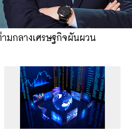
 ท่ามกลางเศรษฐกิจผันผวน