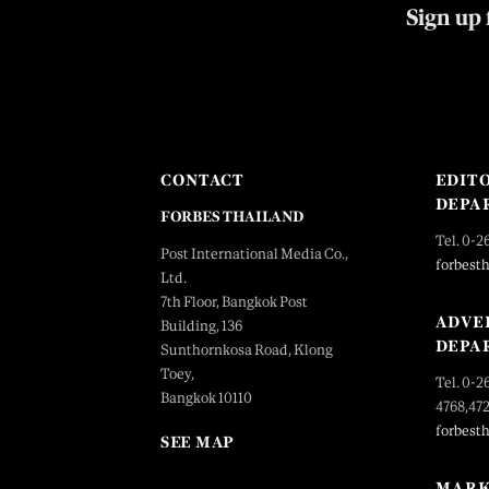
Sign up 
CONTACT
EDIT
DEPA
FORBES THAILAND
Tel. 0-2
Post International Media Co.,
forbest
Ltd.
7th Floor, Bangkok Post
ADVE
Building, 136
DEPA
Sunthornkosa Road, Klong
Toey,
Tel. 0-2
Bangkok 10110
4768,47
forbest
SEE MAP
MARK