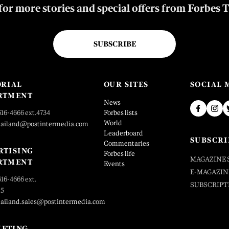
for more stories and special offers from Forbes 
SUBSCRIBE
ORIAL
OUR SITES
SOCIAL 
RTMENT
News
616-4666 ext.4734
Forbes lists
World
hailand@postintermedia.com
Leaderboard
SUBSCRI
Commentaries
RTISING
Forbes life
MAGAZINE 
RTMENT
Events
E-MAGAZIN
616-4666 ext.
SUBSCRIPT
25
hailand.sales@postintermedia.com
ETING