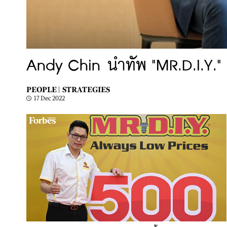
Andy Chin นำทัพ "MR.D.I.Y." ต
PEOPLE |
STRATEGIES
17 Dec 2022