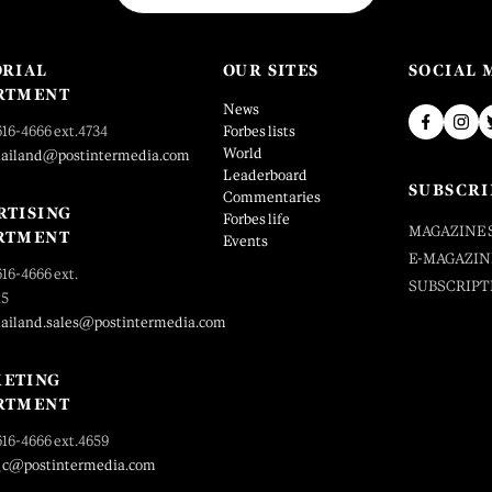
ORIAL
OUR SITES
SOCIAL 
RTMENT
News
616-4666 ext.4734
Forbes lists
World
hailand@postintermedia.com
Leaderboard
SUBSCRI
Commentaries
RTISING
Forbes life
MAGAZINE 
RTMENT
Events
E-MAGAZIN
616-4666 ext.
SUBSCRIPT
25
hailand.sales@postintermedia.com
ETING
RTMENT
616-4666 ext.4659
_c@postintermedia.com