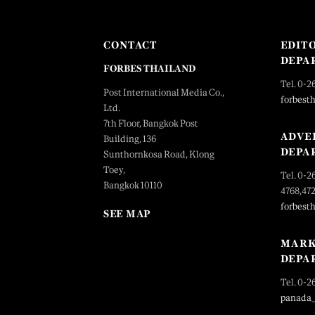
CONTACT
EDIT
DEPA
FORBES THAILAND
Tel. 0-2
Post International Media Co.,
forbest
Ltd.
7th Floor, Bangkok Post
ADVE
Building, 136
DEPA
Sunthornkosa Road, Klong
Toey,
Tel. 0-2
Bangkok 10110
4768,47
forbest
SEE MAP
MARK
DEPA
Tel. 0-2
panada