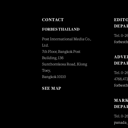
CONTACT
EDIT
DEPA
FORBES THAILAND
Tel. 0-2
Post International Media Co.,
forbest
Ltd.
7th Floor, Bangkok Post
ADVE
Building, 136
DEPA
Sunthornkosa Road, Klong
Toey,
Tel. 0-2
Bangkok 10110
4768,47
forbest
SEE MAP
MARK
DEPA
Tel. 0-2
panada