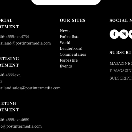
ORIAL
OUR SITES
SOCIAL 
RTMENT
News
616-4666 ext.4734
Forbes lists
World
hailand@postintermedia.com
Leaderboard
SUBSCRI
Commentaries
RTISING
Forbes life
MAGAZINE 
RTMENT
Events
E-MAGAZIN
616-4666 ext.
SUBSCRIPT
25
hailand.sales@postintermedia.com
ETING
RTMENT
616-4666 ext.4659
_c@postintermedia.com