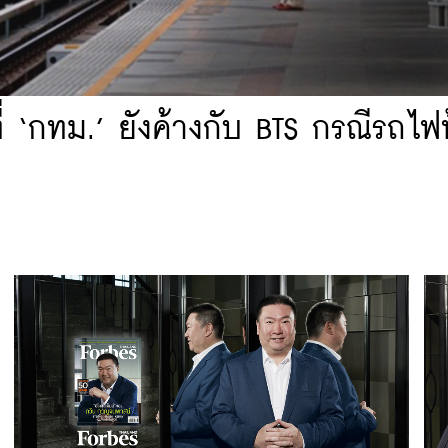
ี่ ‘กทม.’ ยังค้างกับ BTS กรณีรถไฟ