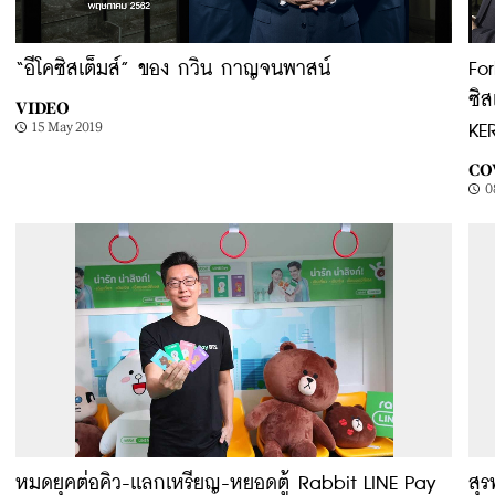
“อีโคซิสเต็มส์” ของ กวิน กาญจนพาสน์
Fo
ซิ
VIDEO
15 May 2019
KE
CO
0
หมดยุคต่อคิว-เเลกเหรียญ-หยอดตู้ Rabbit LINE Pay
สุร