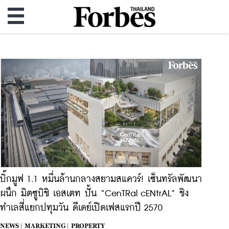
บิ๊กมูฟ 1.1 หมื่นล้านกลางสยามสแควร์! เซ็นทรัลพัฒนา
ผนึก มิตซูบิชิ เอสเตท ปั้น “CenTRal cENtrAL” ชิง
ทำเลสี่แยกปทุมวัน ดีเดย์เปิดเฟสแรกปี 2570
NEWS |
MARKETING |
PROPERTY