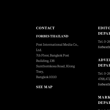
CONTACT
EDIT
DEPA
FORBES THAILAND
Tel. 0-2
Post International Media Co.,
forbest
Ltd.
7th Floor, Bangkok Post
ADVE
Building, 136
DEPA
Sunthornkosa Road, Klong
Toey,
Tel. 0-2
Bangkok 10110
4768,47
forbest
SEE MAP
MARK
DEPA