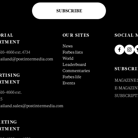
SUBSCRIBE
ORIAL
OUR SITES
SOCIAL 
RTMENT
News
616-4666 ext.4734
Forbes lists
World
hailand@postintermedia.com
Leaderboard
SUBSCRI
Commentaries
RTISING
Forbes life
MAGAZINE 
RTMENT
Events
E-MAGAZIN
616-4666 ext.
SUBSCRIPT
25
hailand.sales@postintermedia.com
ETING
RTMENT