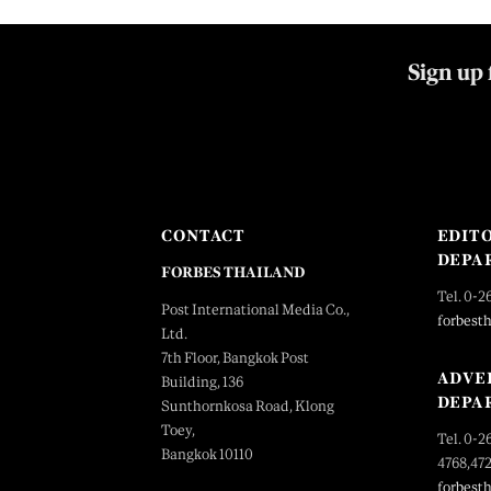
Sign up 
CONTACT
EDIT
DEPA
FORBES THAILAND
Tel. 0-2
Post International Media Co.,
forbest
Ltd.
7th Floor, Bangkok Post
ADVE
Building, 136
DEPA
Sunthornkosa Road, Klong
Toey,
Tel. 0-2
Bangkok 10110
4768,47
forbest