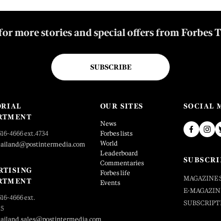
for more stories and special offers from Forbes 
SUBSCRIBE
ORIAL
OUR SITES
SOCIAL 
RTMENT
News
616-4666 ext.4734
Forbes lists
World
hailand@postintermedia.com
Leaderboard
SUBSCRI
Commentaries
RTISING
Forbes life
MAGAZINE 
RTMENT
Events
E-MAGAZIN
616-4666 ext.
SUBSCRIPT
25
hailand.sales@postintermedia.com