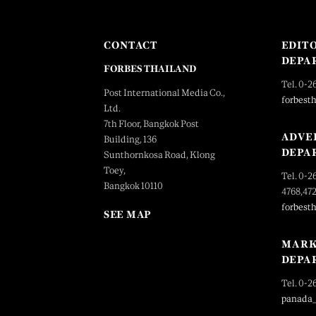
CONTACT
EDIT
DEPA
FORBES THAILAND
Tel. 0-2
Post International Media Co.,
forbest
Ltd.
7th Floor, Bangkok Post
ADVE
Building, 136
DEPA
Sunthornkosa Road, Klong
Toey,
Tel. 0-2
Bangkok 10110
4768,47
forbest
SEE MAP
MARK
DEPA
Tel. 0-2
panada