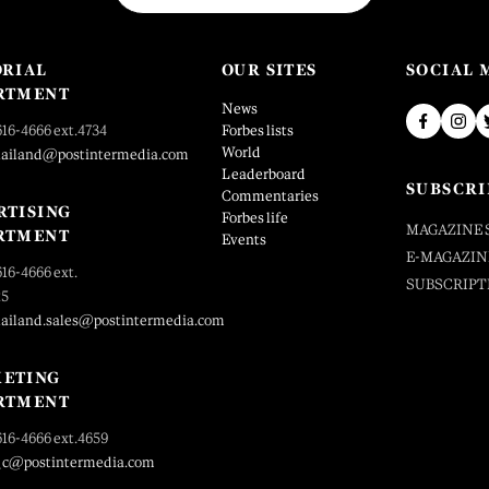
ORIAL
OUR SITES
SOCIAL 
RTMENT
News
616-4666 ext.4734
Forbes lists
World
hailand@postintermedia.com
Leaderboard
SUBSCRI
Commentaries
RTISING
Forbes life
MAGAZINE 
RTMENT
Events
E-MAGAZIN
616-4666 ext.
SUBSCRIPT
25
hailand.sales@postintermedia.com
ETING
RTMENT
616-4666 ext.4659
_c@postintermedia.com