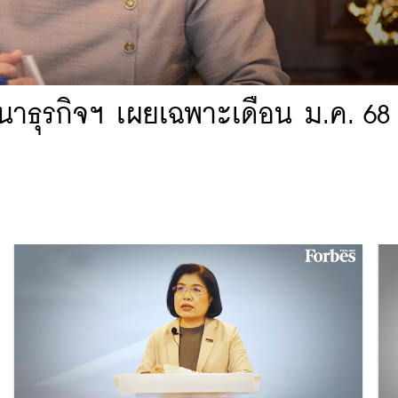
ฒนาธุรกิจฯ เผยเฉพาะเดือน ม.ค. 6