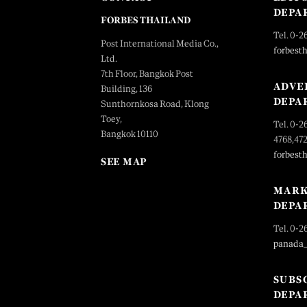
DEPA
FORBES THAILAND
Tel. 0-2
Post International Media Co.,
forbest
Ltd.
7th Floor, Bangkok Post
ADVE
Building, 136
DEPA
Sunthornkosa Road, Klong
Toey,
Tel. 0-2
Bangkok 10110
4768,47
forbest
SEE MAP
MARK
DEPA
Tel. 0-2
panada
SUBS
DEPA