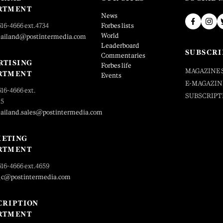
RTMENT
News
616-4666 ext.4734
Forbes lists
World
hailand@postintermedia.com
Leaderboard
SUBSCRI
Commentaries
RTISING
Forbes life
MAGAZINE 
RTMENT
Events
E-MAGAZIN
616-4666 ext.
SUBSCRIPT
25
hailand.sales@postintermedia.com
ETING
RTMENT
616-4666 ext.4659
_c@postintermedia.com
CRIPTION
RTMENT