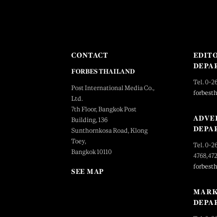
CONTACT
EDIT
DEPA
FORBES THAILAND
Tel. 0-2
Post International Media Co.,
forbest
Ltd.
7th Floor, Bangkok Post
ADVE
Building, 136
DEPA
Sunthornkosa Road, Klong
Toey,
Tel. 0-2
Bangkok 10110
4768,47
forbest
SEE MAP
MARK
DEPA