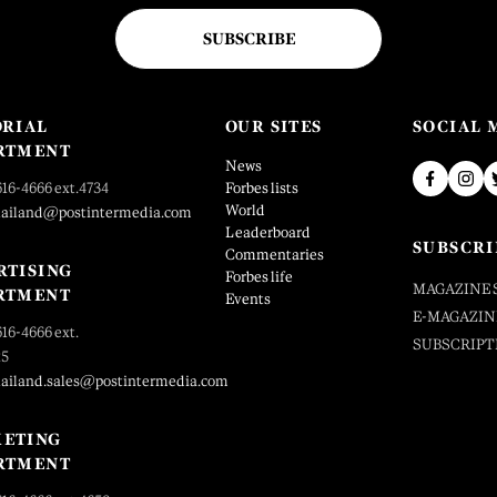
SUBSCRIBE
ORIAL
OUR SITES
SOCIAL 
RTMENT
News
616-4666 ext.4734
Forbes lists
World
hailand@postintermedia.com
Leaderboard
SUBSCRI
Commentaries
RTISING
Forbes life
MAGAZINE 
RTMENT
Events
E-MAGAZIN
616-4666 ext.
SUBSCRIPT
25
hailand.sales@postintermedia.com
ETING
RTMENT