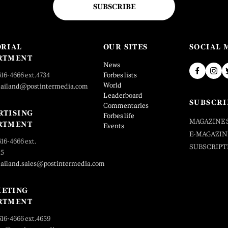
SUBSCRIBE
ORIAL
OUR SITES
SOCIAL 
RTMENT
News
616-4666 ext.4734
Forbes lists
World
hailand@postintermedia.com
Leaderboard
SUBSCRI
Commentaries
RTISING
Forbes life
MAGAZINE 
RTMENT
Events
E-MAGAZIN
616-4666 ext.
SUBSCRIPT
25
hailand.sales@postintermedia.com
ETING
RTMENT
616-4666 ext.4659