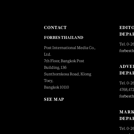
CONTACT
EDIT
DEPA
FORBES THAILAND
Tel. 0-2
Post International Media Co.,
forbest
Ltd.
7th Floor, Bangkok Post
ADVE
Building, 136
DEPA
Sunthornkosa Road, Klong
Toey,
Tel. 0-2
Bangkok 10110
4768,47
forbest
SEE MAP
MARK
DEPA
Tel. 0-2