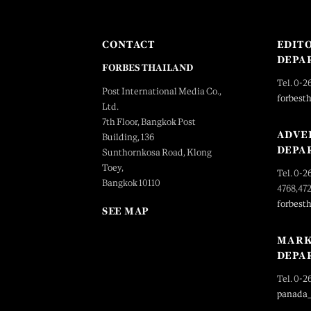
CONTACT
EDIT
DEPA
FORBES THAILAND
Tel. 0-2
Post International Media Co.,
forbest
Ltd.
7th Floor, Bangkok Post
ADVE
Building, 136
DEPA
Sunthornkosa Road, Klong
Toey,
Tel. 0-2
Bangkok 10110
4768,47
forbest
SEE MAP
MARK
DEPA
Tel. 0-2
panada