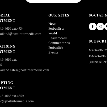
ORIAL
OUR SITES
SOCIAL 
RTMENT
News
616-4666 ext.4734
Forbes lists
World
hailand@postintermedia.com
Leaderboard
SUBSCRI
Commentaries
RTISING
Forbes life
MAGAZINE 
RTMENT
Events
E-MAGAZIN
616-4666 ext.
SUBSCRIPT
25
hailand.sales@postintermedia.com
ETING
RTMENT
616-4666 ext.4659
_c@postintermedia.com