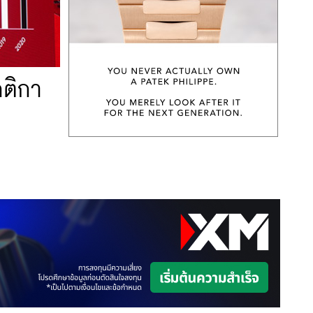
กติกา