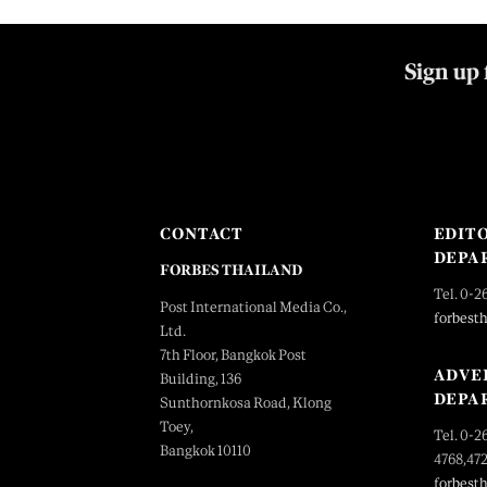
Sign up 
CONTACT
EDIT
DEPA
FORBES THAILAND
Tel. 0-2
Post International Media Co.,
forbest
Ltd.
7th Floor, Bangkok Post
ADVE
Building, 136
DEPA
Sunthornkosa Road, Klong
Toey,
Tel. 0-2
Bangkok 10110
4768,47
forbest