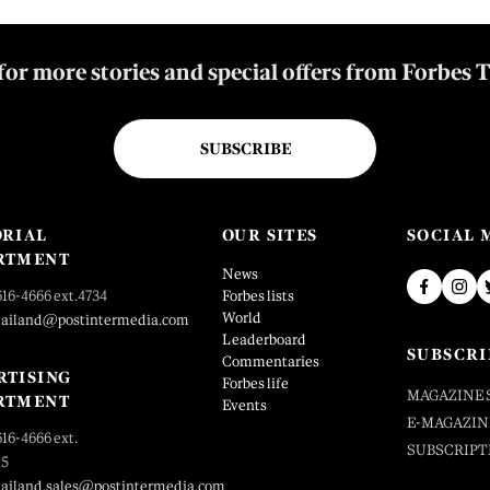
for more stories and special offers from Forbes 
SUBSCRIBE
ORIAL
OUR SITES
SOCIAL 
RTMENT
News
616-4666 ext.4734
Forbes lists
World
hailand@postintermedia.com
Leaderboard
SUBSCRI
Commentaries
RTISING
Forbes life
MAGAZINE 
RTMENT
Events
E-MAGAZIN
616-4666 ext.
SUBSCRIPT
25
hailand.sales@postintermedia.com