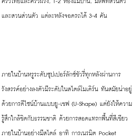
ครัวไทยและครัวฝรั่ง, 1-2 ห้องแม่บ้าน, มีลิฟท์ส่วนตัว
และสวนส่วนตัว แต่ละหลังจอดรถได้ 3-4 คัน

ภายในบ้านหรูระดับซุปเปอร์ลักซ์ชัวรี่ทุกหลังผ่านการ
รังสรรค์อย่างลงตัวมีระดับในสไตล์โมเดิร์น ทันสมัยน่าอยู่
ด้วยการดีไซน์บ้านแบบยู-เชฟ (U-Shape) แต่ยังให้ความ
รู้สึกใกล้ชิดกับธรรมชาติ ด้วยการสอดแทรกพื้นที่สีเขียว
ภายในบ้านอย่างมีสไตล์ อาทิ การเนรมิต Pocket 