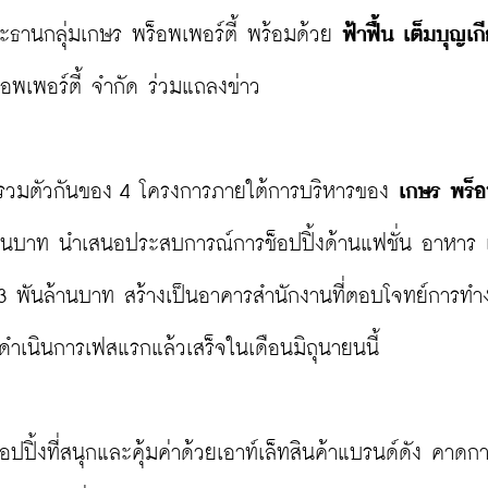
ะธานกลุ่มเกษร พร็อพเพอร์ตี้ พร้อมด้วย 
ฟ้าฟื้น เต็มบุญเกี
อพเพอร์ตี้ จำกัด ร่วมแถลงข่าว

รรวมตัวกันของ 4 โครงการภายใต้การบริหารของ 
เกษร พร็อ
้านบาท นำเสนอประสบการณ์การช็อปปิ้งด้านแฟชั่น อาหาร
ว 3 พันล้านบาท สร้างเป็นอาคารสำนักงานที่ตอบโจทย์การทำ
ำเนินการเฟสแรกแล้วเสร็จในเดือนมิถุนายนนี้

ปปิ้งที่สนุกและคุ้มค่าด้วยเอาท์เล็ทสินค้าแบรนด์ดัง คาดก