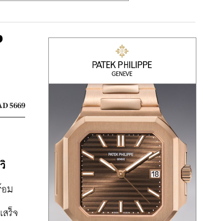
ง
D 5669
วิ
ร้อม
เสร็จ