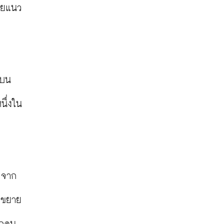
้วยแนว
ตบน
นึ่งใน
 จาก
ละขยาย