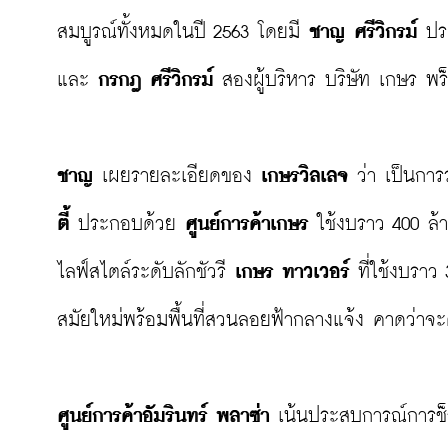
สมบูรณ์ทั้งหมดในปี 2563 โดยมี 
ชาญ ศรีวิกรม์
 ปร
และ 
กรกฎ ศรีวิกรม์
 สองผู้บริหาร บริษัท เกษร พร็
ชาญ 
เผยรายละเอียดของ 
เกษรวิลเลจ
 ว่า เป็นกา
ตี้
 ประกอบด้วย 
ศูนย์การค้าเกษร
 ใช้งบราว 400 ล
ไลฟ์สไตล์ระดับลักชัวรี 
เกษร ทาวเวอร์
 ที่ใช้งบรา
สมัยใหม่พร้อมพื้นที่สวนลอยฟ้ากลางแจ้ง คาดว่าจะด
ศูนย์การค้าอัมรินทร์ พลาซ่า
 เน้นประสบการณ์การช็อ