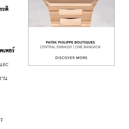
ยรติ
พเพอร์
 และ
งาน
าร