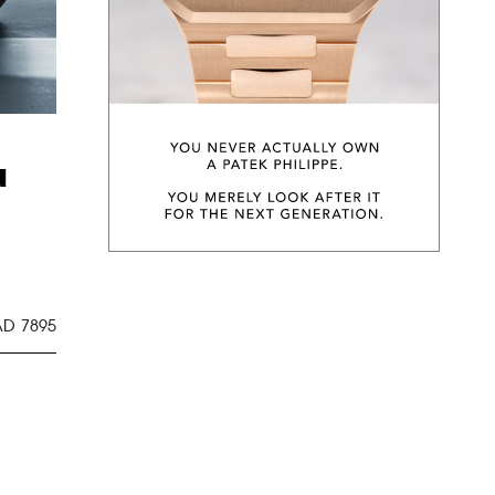
น
AD 7895