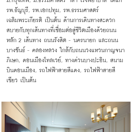
ม.กรุงเทพ, ม.ธรรมศาสตร์ ฯลฯ โรงพยาบาล ได้แก่ 
รพ.ธัญบุรี, รพ.เอกปทุม, รพ.ธรรมศาสตร์
เฉลิมพระเกียรติ เป็นต้น ด้านการเดินทางสะดวก
สบายกับทุกเส้นทางที่เชื่อมต่อสู่ชีวิตเมืองด้วยถนน
หลัก 2 เส้นทาง ถนนรังสิต - นครนายก และถนน
บางขันธ์ - คลองหลวง ใกล้กับถนนวงแหวนกาญจนา
ภิเษก, ดอนเมืองโทลเวย์, ทางด่วนบางปะอิน, สนาม
บินดอนเมือง, รถไฟฟ้าสายสีแดง, รถไฟฟ้าสายสี
เขียว เป็นต้น