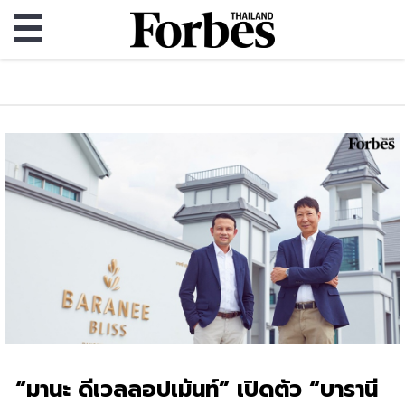
“มานะ ดีเวลลอปเม้นท์” เปิดตัว “บารานี