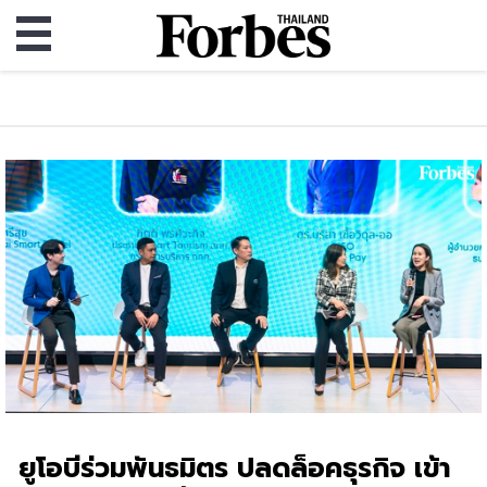
ยูโอบีร่วมพันธมิตร ปลดล็อคธุรกิจ เข้า