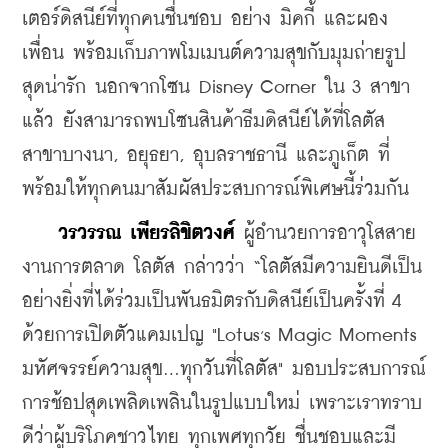
เตอร์ดิสนีย์ที่ทุกคนชื่นชอบ อย่าง มิคกี้ และผอง
เพื่อน พร้อมเก็บภาพโมเมนต์ความสุขกับมุมถ่ายรูป
สุดน่ารัก นอกจากโซน Disney Corner ใน 3 สาขา
แล้ว ยังสามารถพบโซนสินค้าธีมดิสนีย์ได้ที่โลตัส 
สาขาบางนา, อยุธยา, อุบลราชธานี และภูเก็ต ที่
พร้อมให้ทุกคนมาสัมผัสประสบการณ์พิเศษนี้ร่วมกัน
วรวรรณ เพียรลิขิตวงศ์
 ผู้อำนวยการอาวุโสสาย
งานการตลาด โลตัส กล่าวว่า “โลตัสมีความยินดีเป็น
อย่างยิ่งที่ได้ร่วมเป็นพันธมิตรกับดิสนีย์เป็นครั้งที่ 4  
,
ด้วยการเปิดตัวแคมเปญ "Lotus
s Magic Moments 
มหัศจรรย์ความสุข…ทุกวันที่โลตัส"
 มอบประสบการณ์
การช้อปสุดเพลิดเพลินในรูปแบบใหม่ เพราะเราทราบ
ดีว่าผู้บริโภคชาวไทย ทุกเพศทุกวัย ชื่นชอบและมี