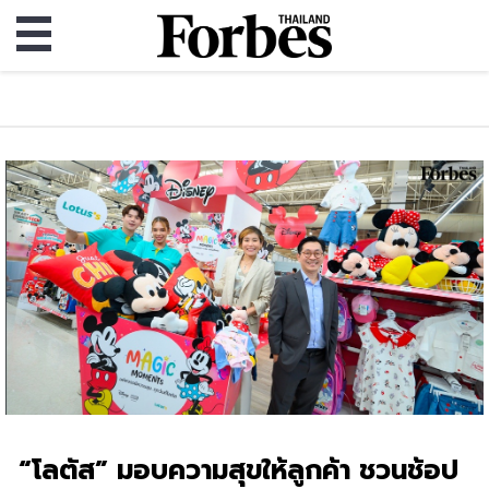
“โลตัส” มอบความสุขให้ลูกค้า ชวนช้อป