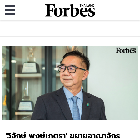
'วิจักษ์ พงษ์เภตรา' ขยายอาณาจักร