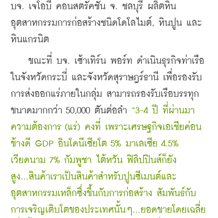
บจ. เจโอบี คอนสตรัคชั่น จ. ชลบุรี ผลิตหิน
อุตสาหกรรมการก่อสร้างชนิดโดโลไมต์, หินปูน และ
หินแกรนิต 
    ขณะที่ บจ. เซ้าเทิร์น พอร์ท ดำเนินธุรกิจท่าเรือ
ในจังหวัดกระบี่ และจังหวัดสุราษฎร์ธานี เพื่อรองรับ
การส่งออกแร่ภายในกลุ่ม สามารถรองรับเรือบรรทุก
ขนาดมากกว่า 50,000 ตันต่อลำ 
“3-4 ปี ที่ผ่านมา
ความต้องการ (แร่) คงที่ เพราะเศรษฐกิจเอเชียค่อน
ข้างดี GDP อินโดนีเซียโต 5% มาเลเซีย 4.5% 
เวียดนาม 7% กัมพูชา ไต้หวัน ฟิลิปปินส์ก็ยัง
สูง...สินค้าเราเป็นสินค้าสำหรับปูนซีเมนต์และ
อุตสาหกรรมเหล็กซึ่งขึ้นกับการก่อสร้าง สัมพันธ์กับ
การเจริญเติบโตของประเทศนั้นๆ...ยอดขายโดยเฉลี่ย