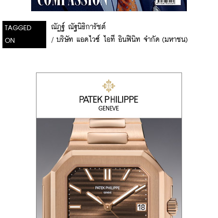
ณัฏฐ์ ณัฐนิธิการัชต์
TAGGED
/
บริษัท แอดไวซ์ ไอที อินฟินิท จำกัด (มหาชน)
ON