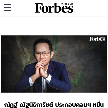
ณัฏฐ์ ณัฐนิธิการัชต์ ประกอบคอมฯ หมื่น