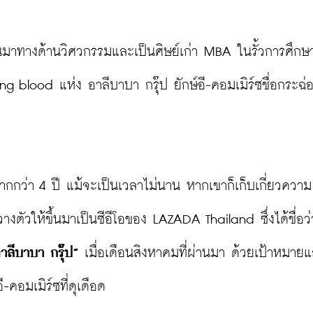
เรียนมาทางด้านวิศวกรรมและเป็นศิษย์เก่า MBA ในรั้วการศึกษ
 blood แห่ง อาลีบาบา กรุ๊ป ยักษ์อี-คอมเมิร์ซชื่อกระฉ่
ากกว่า 4 ปี แม้จะเป็นเวลาไม่นาน หากเขาก็เก็บเกี่ยวความ
างตัวให้ขึ้นมาเป็นซีอีโอของ LAZADA Thailand ซึ่งได้ชื่อว่
าลีบาบา กรุ๊ป”
 เมื่อเดือนสิงหาคมที่ผ่านมา ด้วยเป้าหมายแ
คอมเมิร์ซที่ดุเดือด
