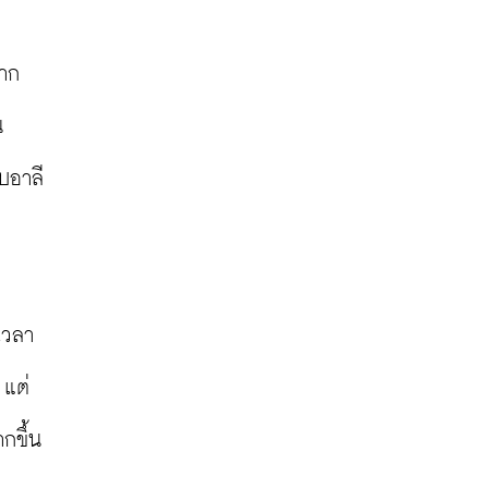
าก
น
บอาลี
เวลา
 แต่
กขึ้น