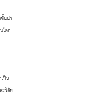
าชั้นนำ
อนโลก
าเป็น
ละวิสัย