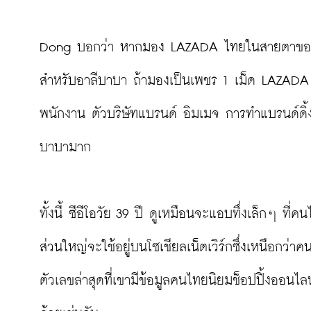
Dong บอกว่า หากมอง LAZADA ไทยในสายตาของคนภ
สำหรับอาลีบาบา ถ้ามองเป็นเพชร 1 เม็ด LAZADA เป
พนักงาน ตัวบริษัทแบรนด์ อิมเมจ การทำแบรนด์ดิ
บาบามาก

ทั้งนี้ ซีอีโอวัย 39 ปี ดูเหมือนจะแอบทึ่งเล็กๆ ที
ส่วนใหญ่จะใช้อยู่บนโซเชียลเน็ตเวิร์กซึ่งเหนือกว่า
ตัวเลขล่าสุดที่เขามีข้อมูลคนไทยนิยมช็อปปิ้งออนไล