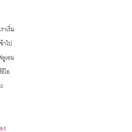
าเริ่ม
เข้าไป
ฟลูเอน
อีโอ
ละ
มอง