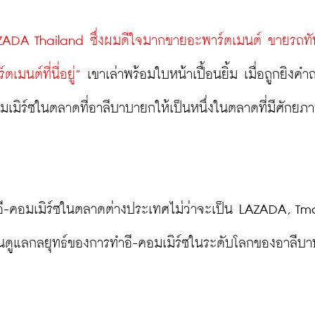
อ LAZADA Thailand ซึ่งผมดีใจมากขายอะพาร์ตเมนต์ ขายรถทัน
เมนต์ที่นี่อยู่”
 เขาเล่าพร้อมใบหน้าเปื้อนยิ้ม เมื่อถูกยิงคำถา
อมเมิร์ซในตลาดที่อาลีบาบายกให้เป็นหนึ่งในตลาดที่มีศักย
ลอี-คอมเมิร์ซในตลาดต่างประเทศไม่ว่าจะเป็น LAZADA, Tmal
น้นดูแลกลยุทธ์ของการทำอี-คอมเมิร์ซในระดับโลกของอาลีบา