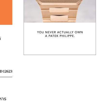
ซ
D 12623
หาร