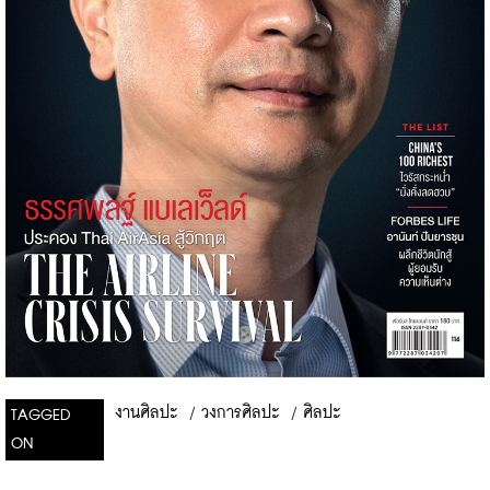
งานศิลปะ
/
วงการศิลปะ
/
ศิลปะ
TAGGED
ON