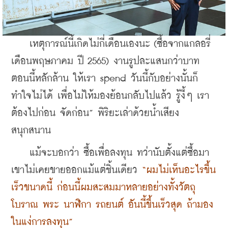
    เหตุการณ์นี้เกิดไม่กี่เดือนเองนะ (ซื้อจากแกลอรี่
เดือนพฤษภาคม ปี 2565) งานรูปละแสนกว่าบาท
ตอนนี้หลักล้าน ให้เรา spend วันนี้กับอย่างนั้นก็
ทำใจไม่ได้ เพื่อไม่ให้มองย้อนกลับไปแล้ว รู้งี้ๆ เรา
ต้องไปก่อน จัดก่อน” พิริยะเล่าด้วยน้ำเสียง
สนุกสนาน
    แม้จะบอกว่า ซื้อเพื่อลงทุน ทว่านับตั้งแต่ซื้อมา
เขาไม่เคยขายออกแม้แต่ชิ้นเดียว 
“ผมไม่เห็นอะไรขึ้น
เร็วขนาดนี้ ก่อนนี้ผมสะสมมาหลายอย่างทั้งวัตถุ
โบราณ พระ นาฬิกา รถยนต์ อันนี้ขึ้นเร็วสุด ถ้ามอง
ในแง่การลงทุน”