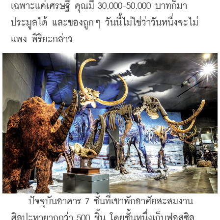
เฉพาะแค่เศรษฐี คุณมี 30,000-50,000 บาทก็มา
ประมูลได้ และของถูกๆ วันนี้ไม่ใช่ว่าวันหนึ่งจะไม่
แพง พิริยะกล่าว
    ปัจจุบันอาคาร 7 ชั้นที่เขาพักอาศัยสะสมงาน
ศิลปะหายากกว่า 500 ชิ้น โดยชั้นหนึ่งเก็บฟอสซิล 