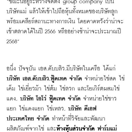
“
ขณะนี้อยู่ระหว่างจัดตั้ง
 group company 
เป็น
บริษัทแม่
แล้วให้เข้าไปถือหุ้นทั้งหมดของบริษัทลูก
พร้อมเคลียร์สถานะทางการเงิน
โดยคาดหวังว่าน่าจะ
เข้าตลาดได้ในปี
 2566 
หรืออย่างช้าน่าจะประมาณปี
2568”
อนึ่ง
ปัจจุบัน
เอส
.
ดับบลิว
.
มีบริษัทในเครือ
ได้แก่
บริษัท
เอส
.
ดับบลิว
.
ฟู้ดเทค
จำกัด
จำหน่ายไข่สด
ไข่
เค็ม
ไข่เยี่ยวม้า
ไข่ต้ม
ไข่ลวก
และโยเกิร์ตผสมไข่
แดง
, 
บริษัท
โอโว่
ฟู้ดเทค
จำกัด
จำหน่ายไข่ขาว
แยก
ไข่แดงแยก
ไข่เหลว
, 
บริษัท
ดีเอฟ
ประเทศไทย
จำกัด
ทำหน้าที่วิจัยและพัฒนา
ผลิตภัณฑ์จากไข่
และ
ห้างหุ้นส่วนจำกัด
ฟาร์มแม่