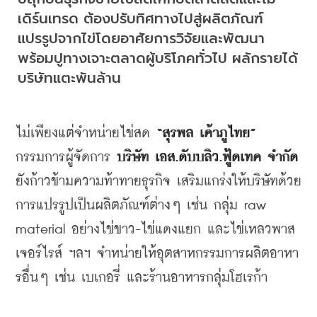
เดิร์นเทรด
ต้องปรับทิศทางไปสู่ผลิตภัณฑ์
แปรรูปจากไข่โดยอาศัยการวิจัยและพัฒนา
พร้อมปูทางเจาะตลาดผู้บริโภคทั่วไป
ผลักรายได้
บริษัทแตะพันล้าน
ไม่เพียงแต่จำหน่ายไข่สด
 “
สุรพล
เค้าภูไทย
” 
กรรมการผู้จัดการ
บริษัท
เอส
.
ดับบลิว
.
ฟู้ดเทค
จำกัด
ยังก้าวข้ามความท้าทายธุรกิจ
เสริมแกร่งให้บริษัทด้วย
การแปรรูปเป็นผลิตภัณฑ์ต่างๆ
เช่น
กลุ่ม
 raw 
material 
อย่างไข่ขาว
-
ไข่แดงแยก
และไข่เหลวพาส
เจอร์ไรส์
ฯลฯ
จำหน่ายให้อุตสาหกรรมการผลิตอาหา
รอื่นๆ
เช่น
เบเกอรี่
และร้านอาหารกลุ่มโฮเรก้า