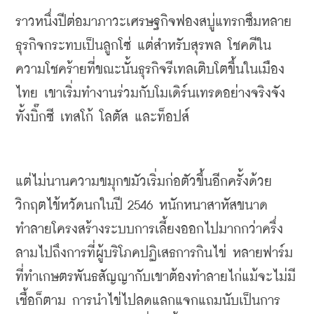
ราวหนึ่งปีต่อมาภาวะเศรษฐกิจฟองสบู่แทรกซึมหลาย
ธุรกิจกระทบเป็นลูกโซ่
แต่สำหรับสุรพล
โชคดีใน
ความโชคร้ายที่ขณะนั้นธุรกิจรีเทลเติบโตขึ้นในเมือง
ไทย
เขาเริ่มทำงานร่วมกับโมเดิร์นเทรดอย่างจริงจัง
ทั้งบิ๊กซี
เทสโก้
โลตัส
และท็อปส์
แต่ไม่นานความขมุกขมัวเริ่มก่อตัวขึ้นอีกครั้งด้วย
วิกฤตไข้หวัดนกในปี
 2546 
หนักหนาสาหัสขนาด
ทำลายโครงสร้างระบบการเลี้ยงออกไปมากกว่าครึ่ง
ลามไปถึงการที่ผู้บริโภคปฏิเสธการกินไข่
หลายฟาร์ม
ที่ทำเกษตรพันธสัญญากับเขาต้องทำลายไก่แม้จะไม่มี
เชื้อก็ตาม
การนำไข่ไปลดแลกแจกแถมนับเป็นการ