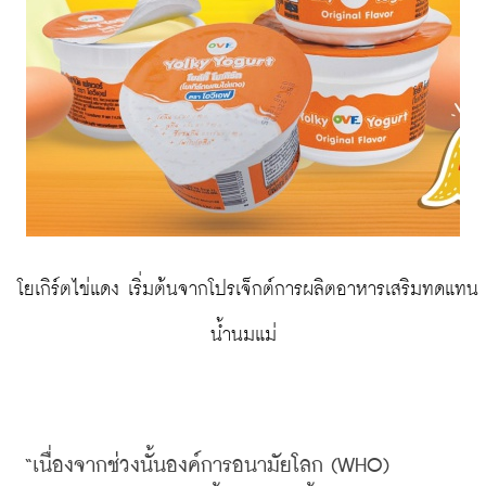
 โยเกิร์ตไข่แดง เริ่มต้นจากโปรเจ็กต์การผลิตอาหารเสริมทดแทน
น้ำนมแม่
“
เนื่องจากช่วงนั้นองค์การอนามัยโลก
 (WHO) 