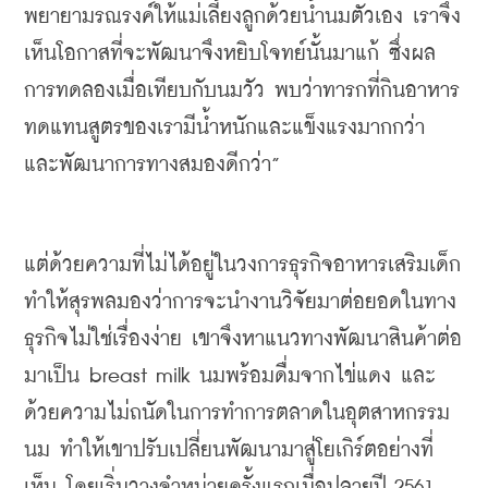
พยายามรณรงค์ให้แม่เลี้ยงลูกด้วยน้ำนมตัวเอง
เราจึง
เห็นโอกาสที่จะพัฒนาจึงหยิบโจทย์นั้นมาแก้
ซึ่งผล
การทดลองเมื่อเทียบกับนมวัว
พบว่าทารกที่กินอาหาร
ทดแทนสูตรของเรามีน้ำหนักและแข็งแรงมากกว่า
และพัฒนาการทางสมองดีกว่า
”
แต่ด้วยความที่ไม่ได้อยู่ในวงการธุรกิจอาหารเสริมเด็ก
ทำให้สุรพลมองว่าการจะนำงานวิจัยมาต่อยอดในทาง
ธุรกิจไม่ใช่เรื่องง่าย
เขาจึงหาแนวทางพัฒนาสินค้าต่อ
มาเป็น
 breast milk 
นมพร้อมดื่มจากไข่แดง
และ
ด้วยความไม่ถนัดในการทำการตลาดในอุตสาหกรรม
นม
ทำให้เขาปรับเปลี่ยนพัฒนามาสู่โยเกิร์ตอย่างที่
เห็น
โดยเริ่มวางจำหน่ายครั้งแรกเมื่อปลายปี
 2561