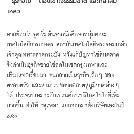
ธุรกิจไข่
ต้องเข้าใจธรรมชาติ
และกล้าล้ม
เหลว
หากย้อนไปจุดเริ่มต้นจากนักศึกษาหนุ่มคณะ
เทคโนโลยีการเกษตร
สถาบันเทคโนโลยีพระจอมเกล้า
เจ้าคุณทหารลาดกระบัง
หวังแก้ปัญหาไข่ล้นตลาด
จึงดำเนินธุรกิจขายไข่สดในเขตกรุงเทพฯและ
ปริมณฑลเรื่อยมา
จนกลายเป็นธุรกิจเล็กๆ
ของ
ครอบครัว
และสามารถขยายตลาดสู่ภูมิภาคต่างๆ
ได้
ประจวบเหมาะกับเทรนด์การบริโภคไข่ไก่ที่เพิ่ม
มากขึ้น
ทำให้
 “
สุรพล
” 
แยกออกมาตั้งบริษัทเองในปี
2539