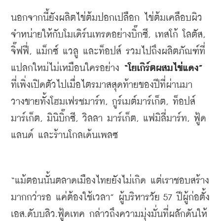
นอกจากนี้ยังผลิตไข่ต้มปอกเปลือก
ไข่ต้มเคลือบผิว
จำหน่ายให้กับโมเดิร์นเทรดอย่างบิ๊กซี
, 
เทสโก้
โลตัส
, 
จิ๊ฟฟี่
, 
แม็กซ์
แวลู
และท็อปส์
รวมไปถึงผลิตภัณฑ์ที่
แปลกใหม่ไม่เหมือนใครอย่าง
 “
โยเกิร์ตผสมไข่แดง
” 
ที่เพิ่งเปิดตัวไปเมื่อไตรมาสสุดท้ายของปีที่ผ่านมา
วางขายทั้งโฮมเฟรชมาร์ท
, 
กูร์เมต์มาร์เก็ต
, 
ท็อปส์
มาร์เก็ต
, 
มินิบิ๊กซี
, 
วิลลา
มาร์เก็ต
, 
แฟมิลี่มาร์ท
, 
ฟู้ด
แลนด์
และร้านโกลเด้นเพลซ
“
แม้ตอนนั้นตลาดเมืองไทยยังไม่เกิด
แต่เราชอบสร้าง
มากกว่ารอ
แค่ต้องใช้เวลา
” 
ผู้บริหารวัย
 57 
ปีผู้ก่อตั้ง
เอส.ดับบลิว.ฟู้ดเทค 
กล่าวถึงความมุ่งมั่นที่ผลักดันให้