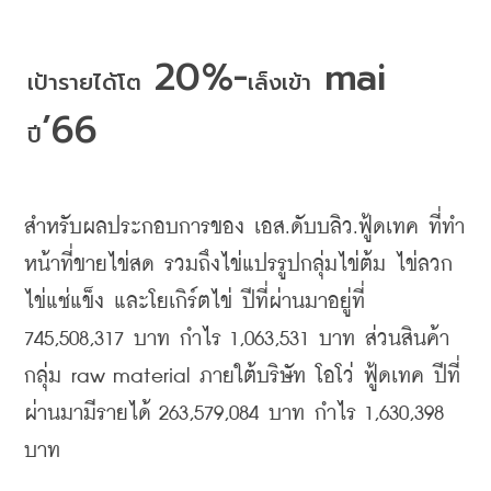
 20%-
 mai 
เป้ารายได้โต
เล็งเข้า
’66
ปี
สำหรับผลประกอบการของ
เอส
.
ดับบลิว
.
ฟู้ดเทค
ที่ทำ
หน้าที่ขายไข่สด
รวมถึงไข่แปรรูปกลุ่มไข่ต้ม
ไข่ลวก
ไข่แช่แข็ง
และโยเกิร์ตไข่
ปีที่ผ่านมาอยู่ที่
745,508,317 
บาท
กำไร
 1,063,531 
บาท
ส่วนสินค้า
กลุ่ม
 raw material 
ภายใต้บริษัท
โอโว่
ฟู้ดเทค
ปีที่
ผ่านมามีรายได้
 263,579,084 
บาท
กำไร
 1,630,398 
บาท