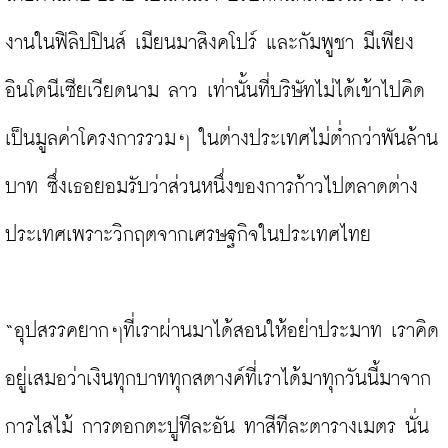
งานในฟิลิปปินส์ เมียนมาสิงคโปร์ และกัมพูชา มีเพียง
อินโดนีเซียเวียดนาม ลาว เท่านั้นที่บริษัทไม่ได้เข้าไปคิด
เป็นมูลค่าโครงการรวมๆ ในต่างประเทศไม่ต่ำกว่าพันล้าน
บาท ซึ่งเธอยอมรับว่าส่วนหนึ่งของการก้าวไปตลาดต่าง
ประเทศเพราะวิกฤตจากเศรษฐกิจในประเทศไทย

“อุปสรรคยากๆที่เราผ่านมาได้สอนให้อย่าประมาท เราคิด
อยู่เสมอว่าเงินทุกบาททุกสตางค์ที่เราได้มาทุกวันนี้มาจาก
การไสไม้ การตอกตะปูทีละอัน ทาสีทีละตารางเมตร นั่น