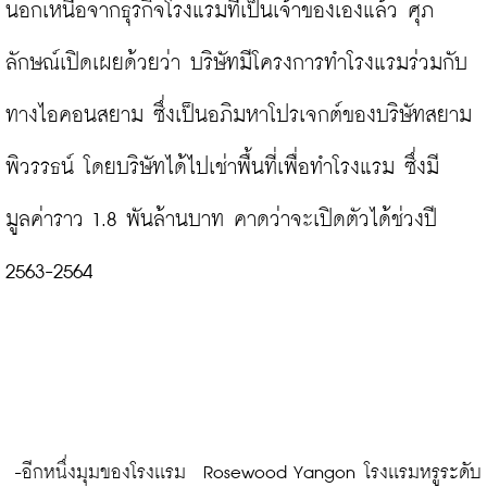
นอกเหนือจากธุรกิจโรงแรมที่เป็นเจ้าของเองแล้ว ศุภ
ลักษณ์เปิดเผยด้วยว่า บริษัทมีโครงการทำโรงแรมร่วมกับ
ทางไอคอนสยาม ซึ่งเป็นอภิมหาโปรเจกต์ของบริษัทสยาม
พิวรรธน์ โดยบริษัทได้ไปเช่าพื้นที่เพื่อทำโรงแรม ซึ่งมี
มูลค่าราว 1.8 พันล้านบาท คาดว่าจะเปิดตัวได้ช่วงปี 
2563-2564

 -อีกหนึ่งมุมของโรงเเรม  Rosewood Yangon โรงเเรมหรูระดับ 