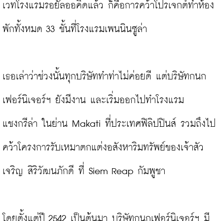
เวทโรงแรมรอยัลออคิดแล้ว ก็คือการคว้าโปรเจกต์ทำห้อง
พักทั้งหมด 33 ชั้นที่โรงแรมเพนนินซูล่า

เธอเล่าว่าช่วงนั้นทุกบริษัททำท่าไม่ค่อยดี แต่บริษัทกนก 
เฟอร์นิเจอร์ฯ ยังมีงาน และเริ่มออกไปทำโรงแรม
แชงกรีล่า ในย่าน Makati ที่ประเทศฟิลิปปินส์ รวมถึงไป
คว้าโครงการรับเหมาตกแต่งอสังหาริมทรัพย์ของเจ้าสัว
เจริญ สิริวัฒนภักดี ที่ Siem Reap กัมพูชา

โดยตั้งแต่ปี 2542 เป็นต้นมา บริษัทกนกเฟอร์นิเจอร์ฯ มี