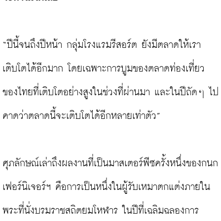
“ปีนี้จนถึงปีหน้า กลุ่มโรงแรมรีสอร์ต ยังมีตลาดให้เรา
เติบโตได้อีกมาก โดยเฉพาะการบูมของตลาดท่องเที่ยว
ของไทยที่เติบโตอย่างสูงในช่วงที่ผ่านมา และในปีถัดๆ ไป
คาดว่าตลาดนี้จะเติบโตได้อีกหลายเท่าตัว”

ศุภลักษณ์เล่าถึงผลงานที่เป็นมาสเตอร์พีซครั้งหนึ่งของกนก 
เฟอร์นิเจอร์ฯ คือการเป็นหนึ่งในผู้รับเหมาตกแต่งภายใน
พระที่นั่งบรมราชสถิตยมโหฬาร ในปีที่เฉลิมฉลองการ