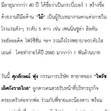
มีอายุมากกว่า 40 ปี ได้ชื่อว่าเป็นกระบี่เบอร์ 1 สร้างชื่อ
ด้วยงานฝีมือด้าน 
“ไม้”
 เป็นผู้รับเหมางานตกแต่งภายใน
โรงแรมดังๆ ระดับ 5 ดาว เช่น เพนนินซูล่า ฮิลตัน 
รอยัลออคิด โฟร์ซีซั่น ฯลฯ รวมถึงโรงพยาบาลระดับไฮ
เอนด์  โดยทำรายได้ปี 2560 มากกว่า 1 พันล้านบาท

วันนี้ 
ศุภลักษณ์ ฟุง
 กรรมการบริษัท ทายาทของ 
“ไพรัช 
เลิศกังวาลไกล”
 ลูกสาวคนสวยรับหน้าที่บริหารธุรกิจ
ครอบครัวต่อจากพ่อ ร่วมกับพี่ชายและน้องสาว พร้อม