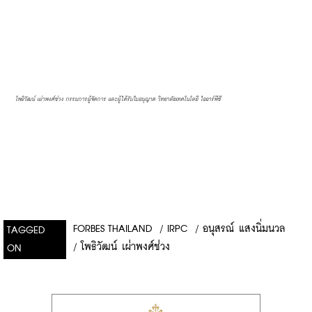
โพธิวัฒน์ เผ่าพงศ์ช่วง กรรมการผู้จัดการ และผู้ได้รับใบอนุญาต วิทยาลัยเทคโนโลยี ไออาร์พีซี 
FORBES THAILAND
/
IRPC
/
อนุสรณ์ แสงนิ่มนวล
TAGGED
/
โพธิวัฒน์ เผ่าพงศ์ช่วง
ON