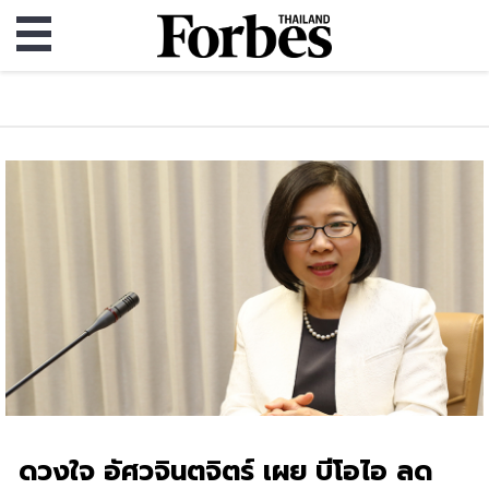
ดวงใจ อัศวจินตจิตร์ เผย บีโอไอ ลด