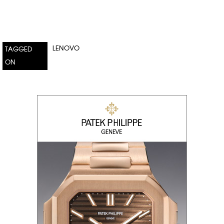
LENOVO
TAGGED
ON