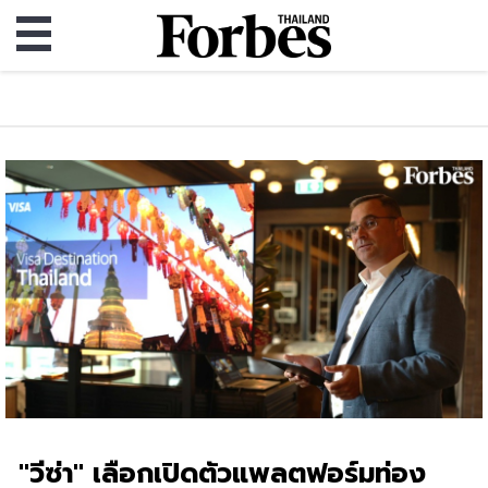
"วีซ่า" เลือกเปิดตัวแพลตฟอร์มท่อง