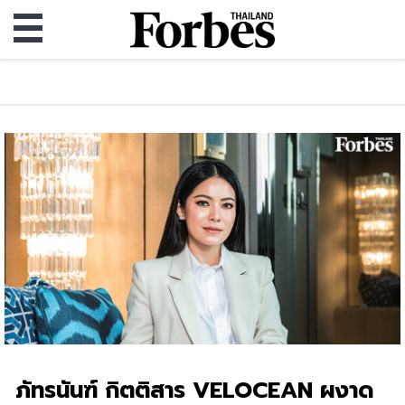
ภัทรนันฑ์ กิตติสาร VELOCEAN ผงาด