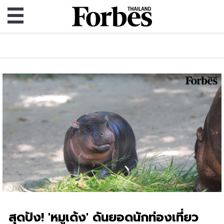
สุดปัง! 'หมูเด้ง' ดันยอดนักท่องเที่ยว