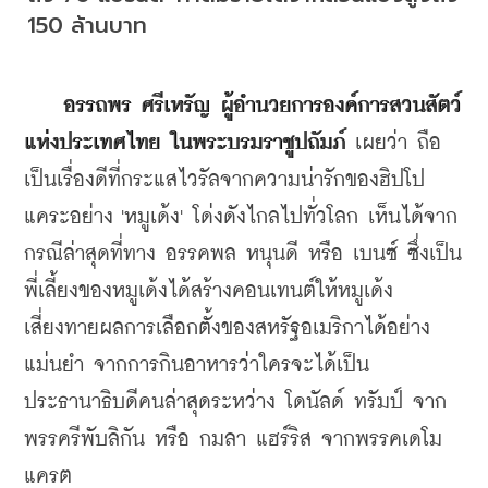
150 ล้านบาท
อรรถพร ศรีเหรัญ ผู้อำนวยการองค์การสวนสัตว์
แห่งประเทศไทย ในพระบรมราชูปถัมภ์
 เผยว่า ถือ
เป็นเรื่องดีที่กระแสไวรัลจากความน่ารักของฮิปโป
แคระอย่าง 'หมูเด้ง' โด่งดังไกลไปทั่วโลก เห็นได้จาก
กรณีล่าสุดที่ทาง อรรคพล หนุนดี หรือ เบนซ์ ซึ่งเป็น
พี่เลี้ยงของหมูเด้งได้สร้างคอนเทนต์ให้หมูเด้ง
เสี่ยงทายผลการเลือกตั้งของสหรัฐอเมริกาได้อย่าง
แม่นยำ จากการกินอาหารว่าใครจะได้เป็น
ประธานาธิบดีคนล่าสุดระหว่าง 
โดนัลด์ ทรัมป์ จาก
พรรครีพับลิกัน หรือ กมลา แฮร์ริส จากพรรคเดโม
แครต 