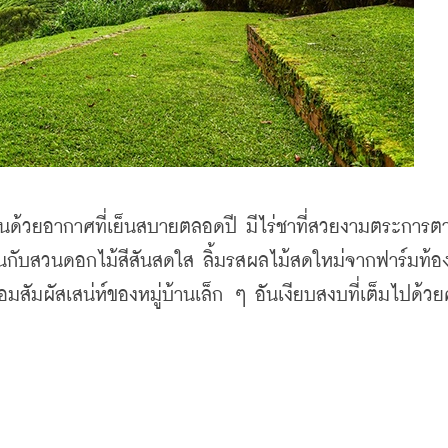
นด้วยอากาศที่เย็นสบายตลอดปี มีไร่ชาที่สวยงามตระการต
ินกับสวนดอกไม้สีสันสดใส ลิ้มรสผลไม้สดใหม่จากฟาร์มท้องถ
สัมผัสเสน่ห์ของหมู่บ้านเล็ก ๆ อันเงียบสงบที่เต็มไปด้ว