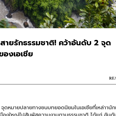
' สายรักธรรมชาติ! คว้าอันดับ 2 จุด
องเอเชีย
REA
ย จุดหมายปลายทางชนบทยอดนิยมในเอเชียที่เหล่าานัก
เมืองใหญ่ไปสัมผัสความงามตามธรรมชาติ ได้แก่ อันดั