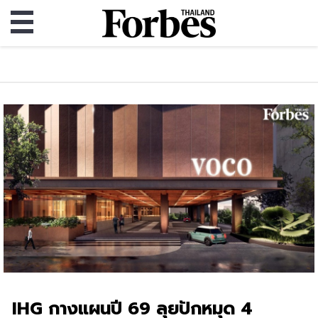
IHG กางแผนปี 69 ลุยปักหมุด 4