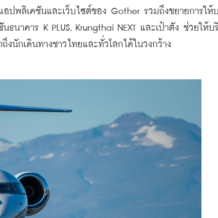
์มแอปพลิเคชันและเว็บไซต์ของ Gother รวมถึงขยายการให้บ
ันธนาคาร K PLUS, Krungthai NEXT และเป๋าตัง ช่วยให้บร
้าถึงนักเดินทางชาวไทยและทั่วโลกได้ในวงกว้าง