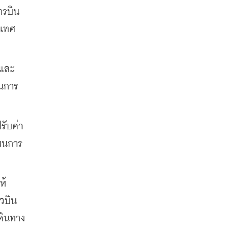
ารบิน
เทศ 
 และ
านการ
รับค่า
แผนการ
ห้
ยวบิน
ดินทาง