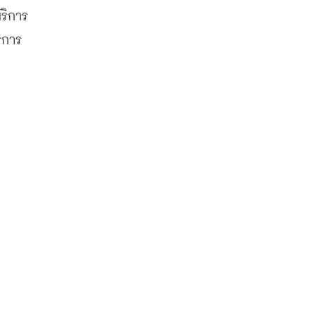
ริการ
ิการ