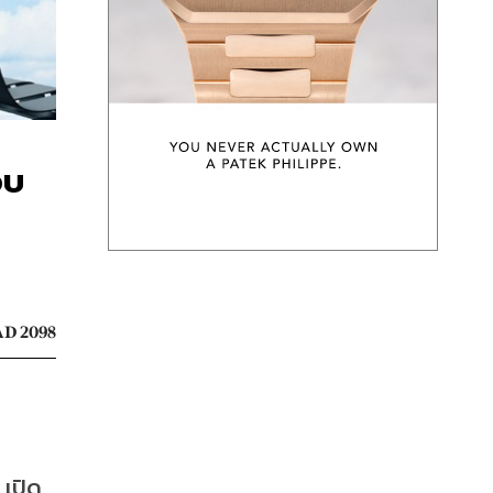
อบ
D 2098
 เปิด