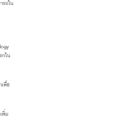
ามารถใน
logy 
แรกใน
เพื่อ
พิ่ม