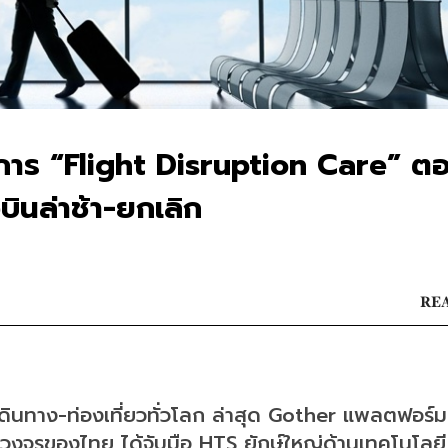
ิการ “Flight Disruption Care” ต
บินล่าช้า-ยกเลิก
REA
เดินทาง-ท่องเที่ยวทั่วโลก ล่าสุด Gother แพลตฟอร์ม
วงจรของไทย ได้จับมือ HTS ยักษ์ใหญ่ด้านเทคโนโลยี