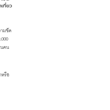
เที่ยว
วามขัด
000 
านคน 
าหรือ