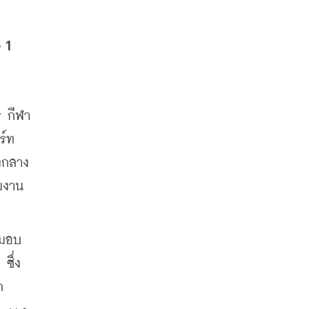
1 
 กีฬา 
์ท 
งกลาง
มงาน
อมอบ
ซึ่ง
ก 