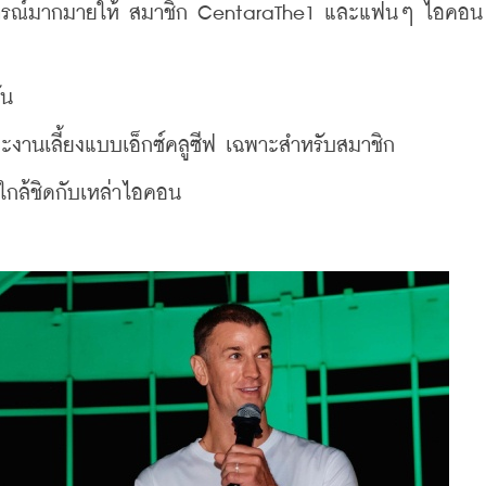
ารณ์มากมายให้ สมาชิก CentaraThe1 และแฟนๆ ไอคอน ซี
ัน
และงานเลี้ยงแบบเอ็กซ์คลูซีฟ เฉพาะสำหรับสมาชิก
บใกล้ชิดกับเหล่าไอคอน