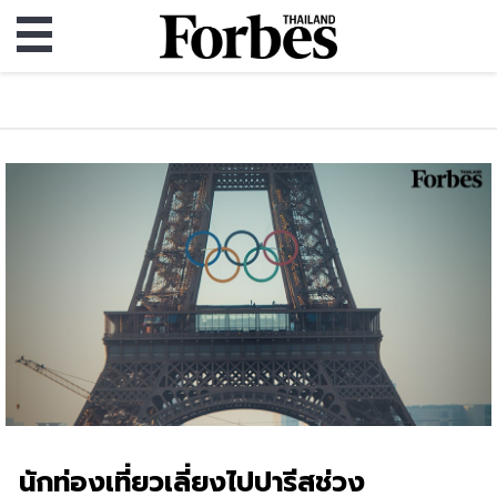
นักท่องเที่ยวเลี่ยงไปปารีสช่วง