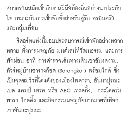
สบายร่วมสมัยเข้ากับงานฝีมือท้องถิ่นอย่างน่าประทับ
ใจ เหมาะกับการเข้าพักทั้งสำหรับคู่รัก ครอบครัว 
และกลุ่มเพื่อน
    รีสอร์ทแห่งนี้มอบประสบการณ์เข้าพักอย่างหลาก
หลาย ทั้งการผจญภัย มนต์เสน่ห์วัฒนธรรม และการ
พักผ่อน อาทิ การสำรวจเส้นทางเดินเขาอันงดงาม, 
ทัวร์หมู่บ้านซารางก๊อต (Sarangkot) พร้อมไกด์ ซึ่ง
เป็นจุดชมวิวที่โด่งดังของเมืองโพคารา, อันนาปุรณะ 
เบส แคมป์ เทรค หรือ ABC เทรคกิ้ง,  กระโดดร่ม
พารา ไกลดิ้ง และกิจกรรมผจญภัยมากมายที่เทือก
เขาอันนะปุรณะ