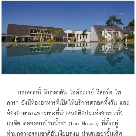
    นอกจากนี้ หิมาลายัน ไฮด์อะเวย์ รีสอร์ท โพ
คารา ยังมีห้องอาหารที่เปิดให้บริการตลอดทั้งวัน และ
ห้องอาหารเฉพาะทางที่นำเสนอศิลปะแห่งอาหารทั่ว
เอเชีย ตลอดจนบ้านน้ำชา (Tea House) ที่ตั้งอยู่
ท่ามกลางธรรมชาติอันเงียบสงบ นำเสนอชาชั้นเลิศ