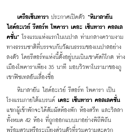
    เครือเซ็นทารา 
ประกาศเปิดตัว 
“หิมาลายัน 
ไฮด์อะเวย์ รีสอร์ท โพคารา เดอะ เซ็นทารา คอลเล
คชั่น”
 โรงแรมแห่งแรกในเนปาล ท่ามกลางความงาม
ทางธรรมชาติที่บรรจบกับวัฒนธรรมของเนปาลอย่าง
ลงตัว โดยรีสอร์ทแห่งนี้ตั้งอยู่บนเนินเขาคัสกิโกต ห่าง
เมืองโพคาราเพียง 35 นาที มอบวิวพาโนรามาของภู
เขาฟิชเทลอันเลื่องชื่อ 
    หิมาลายัน ไฮด์อะเวย์ รีสอร์ท โพคารา เป็น
โรงแรมภายใต้แบรนด์ 
เดอะ เซ็นทารา คอลเลคชั่น 
แขกผู้เข้าพักจะได้สัมผัสห้องพัก ห้องสวีท และวิลลา
ทั้งหมด 42 ห้อง ที่ถูกออกแบบมาอย่างพิถีพิถัน 
พร้อมสวนหรือระเบียงส่วนตัวที่รวมความสะดวก