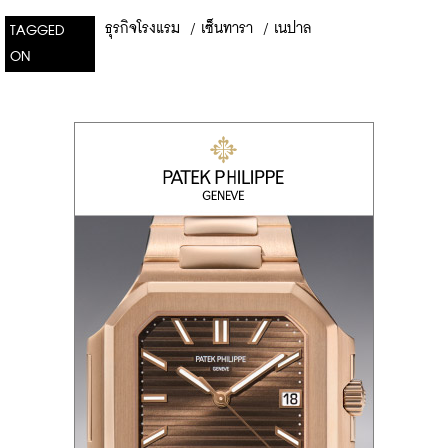
ธุรกิจโรงแรม
/
เซ็นทารา
/
เนปาล
TAGGED
ON