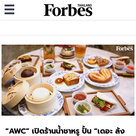
“AWC” เปิดร้านน้ำชาหรู ปั้น “เดอะ ล้ง