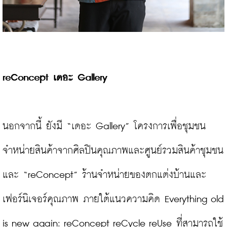
reConcept เดอะ Gallery
นอกจากนี้ ยังมี “เดอะ Gallery” โครงการเพื่อชุมชน
จำหน่ายสินค้าจากศิลปินคุณภาพและศูนย์รวมสินค้าชุมชน 
และ “reConcept” ร้านจำหน่ายของตกแต่งบ้านและ
เฟอร์นิเจอร์คุณภาพ ภายใต้แนวความคิด Everything old 
is new again: reConcept reCycle reUse ที่สามารถใช้