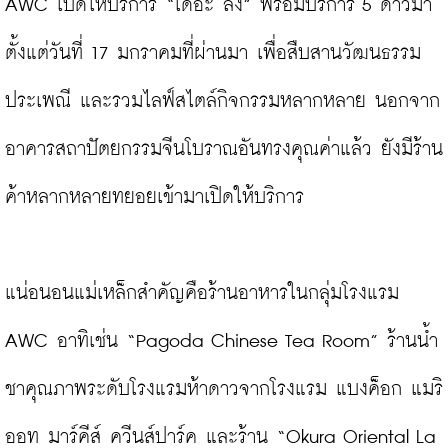
AWC เปิดให้บริการ “เดอะ ล้ง” พร้อมบริการ 5 ดาวมา
ตั้งแต่วันที่ 17 มกราคมที่ผ่านมา เพื่อสืบสานวัฒนธรรม
ประเพณี และรวมไลฟ์สไตล์กิจกรรมหลากหลาย นอกจาก
อาคารสถาปัตยกรรมจีนโบราณอันทรงคุณค่าแล้ว ยังมีร้าน
ค้าหลากหลายทยอยเข้ามาเปิดให้บริการ

แน่อนอนแม่เหล็กสำคัญคือร้านอาหารในกลุ่มโรงแรม 
AWC อาทิเช่น “Pagoda Chinese Tea Room” ร้านน้ำ
ชาคุณภาพระดับโรงแรมห้าดาวจากโรงแรม แบงค็อก แมริ
ออท มาร์คีส์ ควีนส์ปาร์ค และร้าน “Okura Oriental La 