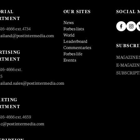
ORIAL
OUR SITES
SOCIAL 
RTMENT
News
616-4666 ext.4734
Forbes lists
World
hailand@postintermedia.com
Leaderboard
SUBSCRI
Commentaries
RTISING
Forbes life
MAGAZINE 
RTMENT
Events
E-MAGAZIN
616-4666 ext.
SUBSCRIPT
25
hailand.sales@postintermedia.com
ETING
RTMENT
616-4666 ext.4659
_c@postintermedia.com