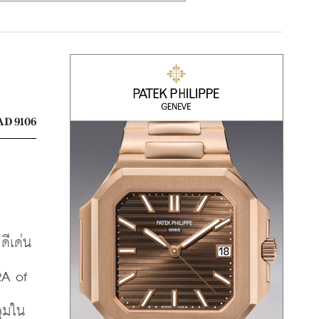
D 9106
ดีเด่น
A of 
ุมใน