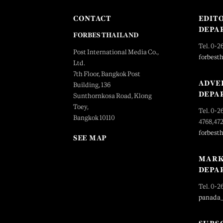
CONTACT
EDIT
DEPA
FORBES THAILAND
Tel. 0-2
Post International Media Co.,
forbest
Ltd.
7th Floor, Bangkok Post
ADVE
Building, 136
DEPA
Sunthornkosa Road, Klong
Toey,
Tel. 0-2
Bangkok 10110
4768,47
forbest
SEE MAP
MARK
DEPA
Tel. 0-2
panada