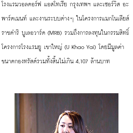
โรงแรมวอลดอร์ฟ แอสโทเรีย กรุงเทพฯ และเซอร์วิส อะ
พาร์ตเมนท์ และงานระบบต่างๆ ในโครงการแมกโนเลียส์ 
ราชดำริ บูเลอวาร์ด (MRB) รวมถึงการลงทุนในกรรมสิทธิ์
โครงการโรงแรมยู เขาใหญ่ (U Khao Yai) โดยมีมูลค่า
ขนาดกองทรัสต์รวมทั้งสิ้นไม่เกิน 4,107 ล้านบาท
