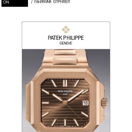
/
​กองทรัสต์ DTPHREIT
ON