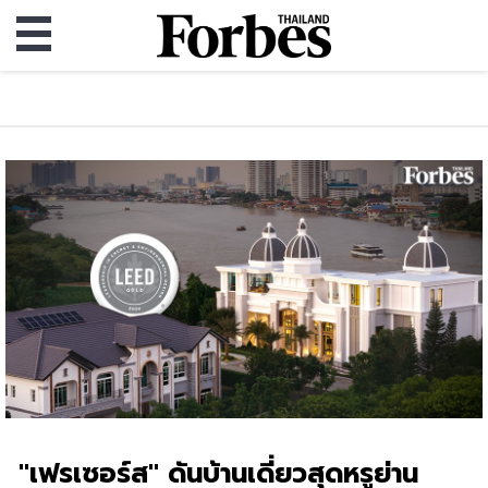
"เฟรเซอร์ส" ดันบ้านเดี่ยวสุดหรูย่าน