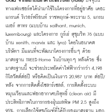
Gold
จากสถาบันอาคารเขียวไทย (TGBI)
 ปัจจุบัน
ทางเฟรเซอร์สได้นำมาใช้ในโครงการที่อยู่อาศัย 
เดอะ 
แกรนด์ ริเวอร์ฟร้อนท์ ราชพฤกษ์-พระราม 5, แกรม
เมอร์ สาทร (แบบบ้าน sailhant, munich, 
luxembourg) และโครงการ กูร์เธ่ สุขุมวิท 76 (แบบ
บ้าน xenith, marvix และ lyra) 
โดยในอนาคต 
บริษัทฯ มีแผนที่จะพัฒนาโครงการอื่นๆ ด้วย
มาตรฐาน TREES-Home ในบ้านทุกๆ หลังด้วย ซึ่ง
มาตรฐานนี้
 จะช่วยประหยัดค่าไฟฟ้ากว่ากว่า 4,198 
กิโลวัตต์ต่อปี หรือคิดเป็นเงินราว 20,987 บาท ต่อปี/
หลัง จากการติดตั้งโซลาร์เซลล์, การติดตั้งระบบ
หมุนเวียนและฟอกอากาศบริสุทธิ์ (clean air) มี
ประสิทธิภาพในการกรองฝุ่นมลพิษ PM 2.5 สูงถึง 
95%, การเลือกใช้สุขภัณฑ์ที่ได้รับรองมาตรฐาน มอก. 