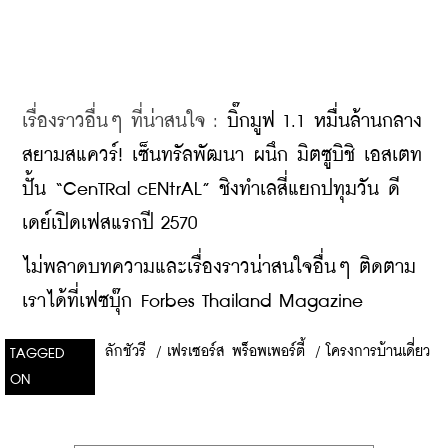
เรื่องราวอื่นๆ ที่น่าสนใจ : 
บิ๊กมูฟ 1.1 หมื่นล้านกลาง
สยามสแควร์! เซ็นทรัลพัฒนา ผนึก มิตซูบิชิ เอสเตท 
ปั้น “CenTRal cENtrAL” ชิงทำเลสี่แยกปทุมวัน ดี
เดย์เปิดเฟสแรกปี 2570
ไม่พลาดบทความและเรื่องราวน่าสนใจอื่นๆ ติดตาม
เราได้ที่เฟซบุ๊ก Forbes Thailand Magazine
ลักชัวรี
/
เฟรเซอร์ส พร็อพเพอร์ตี้
/
โครงการบ้านเดี่ยว
TAGGED
ON