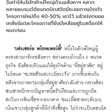
จึงทำให้บริษัทยักษ์ใหญ่ด้านอสังหาฯ หลาก
หลายแบรนด์ต้องกดปิดสวิตช์ชะลอการเปิดตัว
โครงการใหม่ถึง 40-50% เอาไว้ แล้วเร่งทยอย
เคลียร์แต่ละโครงการที่ยังมีเหลืออยู่ในสต็อกให้
หมดก่อน
   "
เฟรเซอร์ส พร็อพเพอร์ตี้"
 หนึ่งในยักษ์ใหญ่ผู้
ครองอาณาจักรอสังหาฯ อย่างครบถ้วนถึง 6 หมวด
ธุรกิจ ยังต้องปรับแผนให้ธุรกิจด้าน "ที่อยู่อาศัย" อยู่
ในโหมด "ชะลอตัวและระมัดระวัง" มากขึ้นเช่นกัน 
หลังจากภาพรวมกลุ่มที่อยู่อาศัยระดับล่าง-กลางต้อง
ซบเซาหนัก
จากปัญหาหนี้ครัวเรือนและการถูกปัด
ตกในการสินเชื่อจากธนาคาร ขณะที่ตลาดระดับบน
เน้นเจาะกลุ่มลูกค้าที่มีกำลังซื้อสูง ไม่ว่าจะเป็นคอนโด