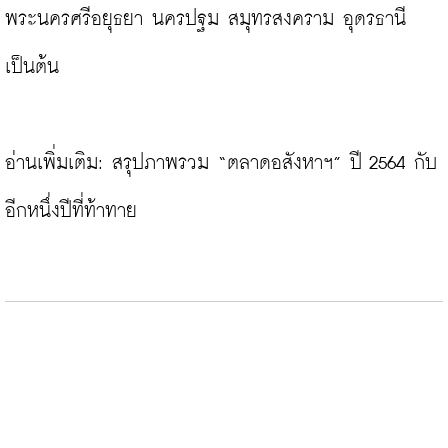
พระนครศรีอยุธยา นครปฐม สมุทรสงคราม อุดรธานี 
เป็นต้น

อ่านเพิ่มเติม: 
สรุปภาพรวม “ตลาดอสังหาฯ” ปี 2564 กับ
อีกหนึ่งปีที่ท้าทาย