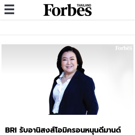
BRI รับอานิสงส์โอมิครอนหนุนดีมานด์